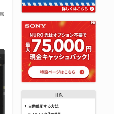
に開
目次
1.自動整形する方法
ーファイル全体の整形